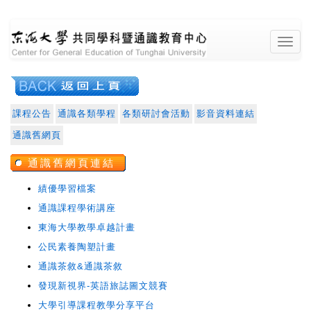
東海大學共同學
課程公告
通識各類學程
各類研討會活動
影音資料連結
通識舊網頁
通識舊網頁連結
績優學習檔案
通識課程學術講座
東海大學教學卓越計畫
科暨通識教育中
公民素養陶塑計畫
通識茶敘&通識茶敘
發現新視界‐英語旅誌圖文競賽
大學引導課程教學分享平台