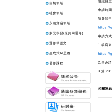
通識自主
自然領域
申請時間：
社會領域
請參閱申
永續實踐領域
https://
多元學習(原共同選修)
申請方式
選修華語文
1.填寫
生成式AI思維
https://
2.務必
暑修課程
3.於3
相關連結