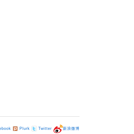
ebook
Plurk
Twitter
新浪微博