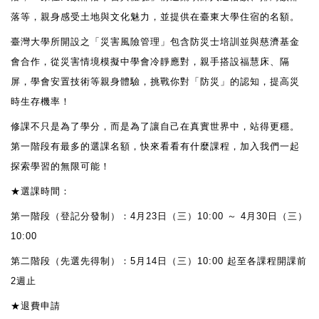
落等，親身感受土地與文化魅力，並提供在臺東大學住宿的名額。
臺灣大學所開設之「災害風險管理」包含防災士培訓並與慈濟基金
會合作，從災害情境模擬中學會冷靜應對，親手搭設福慧床、隔
屏，學會安置技術等親身體驗，挑戰你對「防災」的認知，提高災
時生存機率！
修課不只是為了學分，而是為了讓自己在真實世界中，站得更穩。
第一階段有最多的選課名額，快來看看有什麼課程，加入我們一起
探索學習的無限可能！
★選課時間：
第一階段（登記分發制）：4月23日（三）10:00 ～ 4月30日（三）
10:00
第二階段（先選先得制）：5月14日（三）10:00 起至各課程開課前
2週止
★退費申請