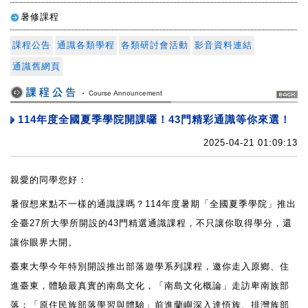
暑修課程
心
課程公告
通識各類學程
各類研討會活動
影音資料連結
通識舊網頁
114年度全國夏季學院開課囉！43門精彩通識等你來選！
2025-04-21 01:09:13
親愛的同學您好：
暑假想來點不一樣的通識課嗎？114年度暑期「全國夏季學院」推出
全臺27所大學所開設的43門精選通識課程，不只讓你取得學分，還
讓你眼界大開。
臺東大學今年特別開設推出部落遊學系列課程，邀你走入原鄉、住
進臺東，體驗最真實的南島文化，「南島文化概論」走訪卑南族部
落；「原住民族部落學習與體驗」前進蘭嶼深入達悟族、排灣族部