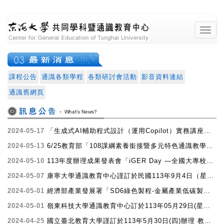
東海大學共同學
課程公告
通識各類學程
各類研討會活動
影音資料連結
最新消息
通識舊網頁
2024-05-17
「生成式AI輔助程式設計（運用Copilot）實務講座」，請踴躍報名參加。
2024-05-13
6/25教育部「108課綱素養銜接暨多元特色通識教學研討會」，歡迎教師報名參與！
2024-05-10
113年度辦理成果發表會「iGER Day —全國大專校院通識教育虛擬成果展」徵件
科暨通識教育中
2024-05-07
康寧大學通識教育中心謹訂於民國113年9月4日（星期三）舉辦「第十七屆康寧全人教育學術研討會--通識教育暨健康人文素養」，敬請踴躍投稿。
2024-05-01
經濟部產業發展署「SD6綠色製程-金屬產業低碳製程技術服務機構服務能量登錄」說明會，歡迎師生踴躍報名參加。
2024-05-01
嶺東科技大學通識教育中心訂於113年05月29日(星期三)暨113年05月31日(星期五)舉辦「112學年度第二學期學群SDGs × 教學實踐研究計畫教案發表研討會」，敬邀教師踴躍報名參加。
2024-04-25
國立臺北教育大學謹訂於113年5月30日(四)辦理 教學實踐研究計畫北區基地「教學理念驅動之 STEAM師培實踐—教學升等歷程分享」，敬邀教師踴躍報名參加。