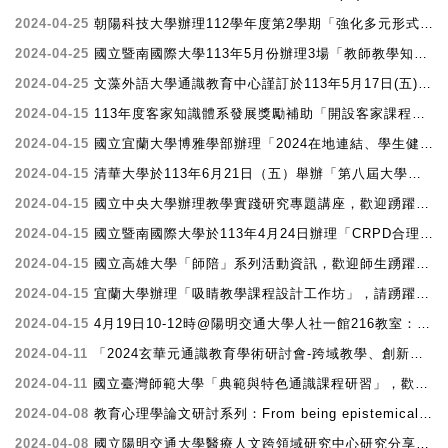
2024-04-25
朝陽科技大學辦理112學年度第2學期「強化多元形式之教師研習系列活動報名一覽表」，請惠教師踴躍報名參加。
2024-04-25
國立暨南國際大學113年5月份辦理3場「教師教學知能系列活動」，歡迎教師踴躍報名參加。
心
2024-04-25
文藻外語大學通識教育中心謹訂於113年5月17日(五)舉辦2024通識教育教學實務「AI時代與山道猴子並存的教學環境與策略」研習會，歡迎教師踴躍報名參加。
2024-04-15
113年度客家知識體系發展獎勵補助「開設客家課程計畫」
2024-04-15
國立宜蘭大學博雅學部辦理「2024在地連結、學生健康促進暨通識創新教學實踐學術研討會」報名資訊
2024-04-15
清華大學於113年6月21日（五）舉辦「第八屆大學教師創新教學研討會─啟動未來學習力：國際視野教出新人 才」，歡迎教師踴躍報名參加。
2024-04-15
國立中央大學辦理教學實踐研究專題講座，歡迎踴躍參加。
2024-04-15
國立暨南國際大學於113年4月24日辦理「CRPD合理調整：身心障礙學生的權益，是平權還是特權？」教師教學知能活動，歡迎踴躍報名參加。
2024-04-15
國立高雄大學「師陪」系列活動資訊，歡迎師生踴躍報名參加。
2024-04-15
宜蘭大學辦理「吸睛教學課程設計工作坊」，請踴躍參加。
2024-04-15
4月19日10-12時@陽明交通大學人社一館216教室：青年尼特的煩惱--後疫情時代青年尼特傾向之相關研究
2024-04-11
「2024玄華元通識教育學術研討會-跨域教學、創新教育與AI人工智慧」，歡迎教師踴躍投稿報名。
2024-04-11
國立臺灣師範大學「典範與特色通識課程研習」，歡迎教師踴躍報名參加。
2024-04-08
教育心理學論文研討系列：From being epistemically aware to becoming epistemically active: Reading Multiple Documents in the AI Era
2024-04-08
國立陽明交通大學醫療人文跨領域研究中心研究分享會:比較健康新聞，科學新聞及政治新聞的差異